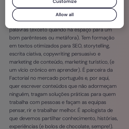
Customize
alimentar, recursos humanos, bancário, animal,
automóvel, saúde e tantos outros, acredita que
Allow all
o segredo está em dizer muito, com poucas
palavras (exceto quando há espaço para um
bom parênteses ou metáfora). Tem formação
em textos otimizados para SEO, storytelling,
escrita ciativa, copywriting persuasivo e
marketing de conteúdo, marketing turístico, (e
um vício crónico em aprender). É parceira da
Factorial no mercado português e, por aqui,
quer escrever conteúdos que não adormeçam
ninguém, tragam soluções práticas para quem
trabalha com pessoas e façam as equipas
pensar, rir e trabalhar melhor. É apologista de
que devemos partilhar conhecimento, histórias,
experiências (e bolos de chocolate, sempre!).