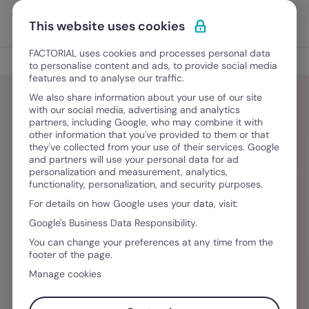
Skip to content
Open 
Discover Factorial
This website uses cookies
FACTORIAL uses cookies and processes personal data
Blog
to personalise content and ads, to provide social media
features and to analyse our traffic.
We also share information about your use of our site
with our social media, advertising and analytics
partners, including Google, who may combine it with
Nádia Ventura
other information that you've provided to them or that
they've collected from your use of their services. Google
and partners will use your personal data for ad
A Nádia Ventura escreve desde que aprendeu a
personalization and measurement, analytics,
functionality, personalization, and security purposes.
juntar sílabas. Hoje, é copywriter e content
For details on how Google uses your data, visit:
writer e entusiasta da escrita com propósito:
Google's Business Data Responsibility.
aquela que informa, entretém, vende e ainda
You can change your preferences at any time from the
arranca um sorriso de quem lê. Fundadora da
footer of the page.
Academia CES - Copywriting, escrita criativa e
Manage cookies
storytelling, e com mais de 7 anos de
experiência a escrever para marcas do setor