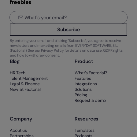
freebies
Subscribe
By entering your email and clicking "Subscribe", you agree to receive
newsletters and marketing emails from EVERYDAY SOFTWARE, S.L.
(Factorial). See our
Privacy Policy
for details on data use, GDPR rights,
and how to withdraw consent.
Blog
Product
HR Tech
What’s Factorial?
Talent Management
Features
Legal & Finance
Integrations
New at Factorial
Solutions
Pricing
Request a demo
Company
Resources
About us
Templates
Partnerships
Podcasts