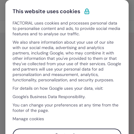
Skip to content
Open 
Discover Factorial
This website uses cookies
FACTORIAL uses cookies and processes personal data
Blog
to personalise content and ads, to provide social media
features and to analyse our traffic.
We also share information about your use of our site
with our social media, advertising and analytics
partners, including Google, who may combine it with
Vanessa Rôla
other information that you've provided to them or that
they've collected from your use of their services. Google
and partners will use your personal data for ad
Sou copywriter especializada em SEO,
personalization and measurement, analytics,
functionality, personalization, and security purposes.
apaixonada por traduzir ideias em palavras.
For details on how Google uses your data, visit:
Acredito no poder da escrita para ligar pessoas,
Google's Business Data Responsibility.
marcas e histórias, sendo isso que me motiva
You can change your preferences at any time from the
em cada projeto. Desde sempre me fascinou a
footer of the page.
comunicação, o que me levou a licenciar-me
Manage cookies
em Ciências da Comunicação e a completar um
mestrado em Novos Media e Práticas Web, que