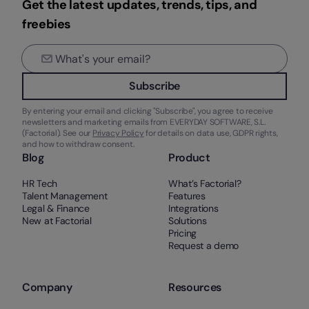
Get the latest updates, trends, tips, and
freebies
Subscribe
By entering your email and clicking "Subscribe", you agree to receive
newsletters and marketing emails from EVERYDAY SOFTWARE, S.L.
(Factorial). See our
Privacy Policy
for details on data use, GDPR rights,
and how to withdraw consent.
Blog
Product
HR Tech
What’s Factorial?
Talent Management
Features
Legal & Finance
Integrations
New at Factorial
Solutions
Pricing
Request a demo
Company
Resources