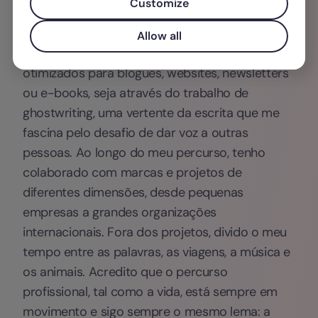
Customize
me permitiu aprofundar o universo digital e as
suas dinâmicas. Gosto de explorar a web
Allow all
através da escrita: seja a criar conteúdos
otimizados para blogues, websites, newsletters
ou e-books, seja através do trabalho de
ghostwriting, uma vertente da escrita que me
fascina pelo desafio de dar voz a outras
pessoas. Ao longo do meu percurso, tenho
colaborado com marcas e projetos de
diferentes dimensões, desde pequenas
empresas a grandes organizações
internacionais. Fora dos projetos, divido o meu
tempo entre as palavras, as viagens, a música e
os animais. Acredito que o percurso
profissional, tal como a vida, está sempre em
movimento e sigo sempre o mesmo lema: a